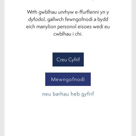
Wrth gwblhau unrhyw e-ffurflenni yn y
dyfodol, gallwch fewngofnodi a bydd
eich manylion personol eisoes wedi eu
cwblhau i chi.
Creu Cyfrif
Mewngofnodi
neu barhau heb gyfrif