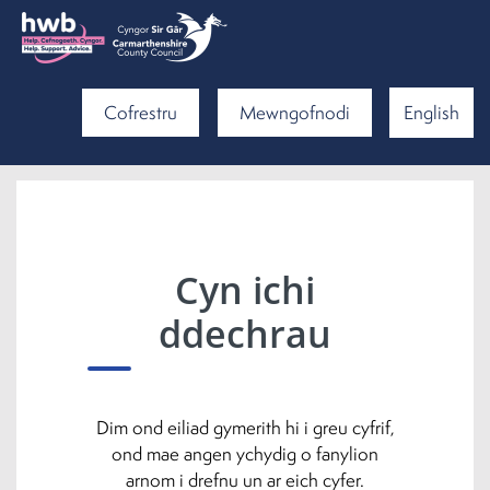
Cofrestru
Mewngofnodi
English
Cyn ichi
ddechrau
Dim ond eiliad gymerith hi i greu cyfrif,
ond mae angen ychydig o fanylion
arnom i drefnu un ar eich cyfer.